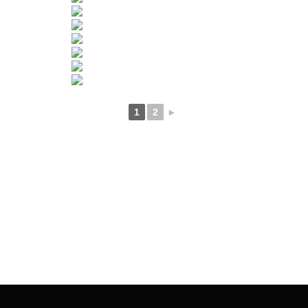
1
2
►
Beitragsnavigation