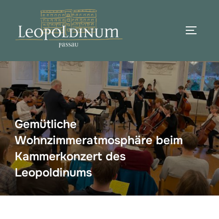
Zum
Inhalt
SEITEN
springen
Suchen
nach:
Gemütliche
Wohnzimmeratmosphäre beim
Kammerkonzert des
Leopoldinums