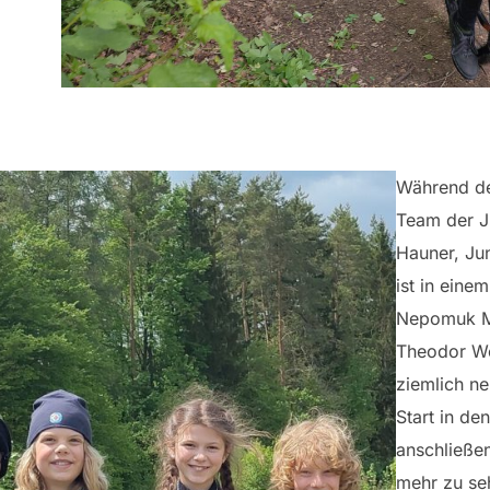
Während de
Team der J
Hauner, Ju
ist in eine
Nepomuk Mu
Theodor Wol
ziemlich n
Start in de
anschließe
mehr zu se