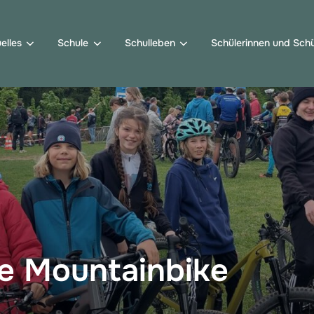
elles
Schule
Schulleben
Schülerinnen und Schü
le Mountainbike