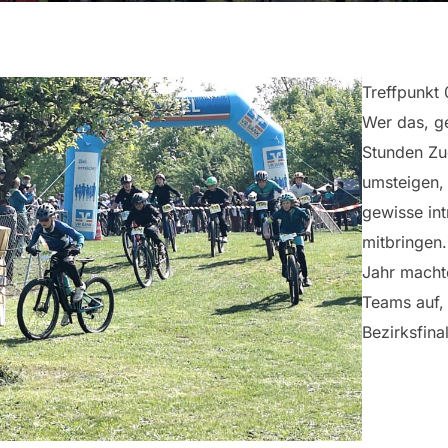
Treffpunkt 
Wer das, g
Stunden Zu
umsteigen,
gewisse int
mitbringen
Jahr macht
Teams auf,
Bezirksfina