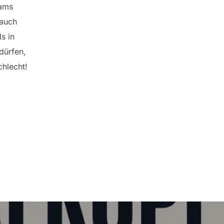
ams
 auch
s in
 dürfen,
chlecht!