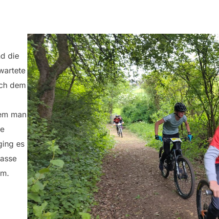
nd die
wartete
ach dem
dem man
te
ging es
lasse
km.