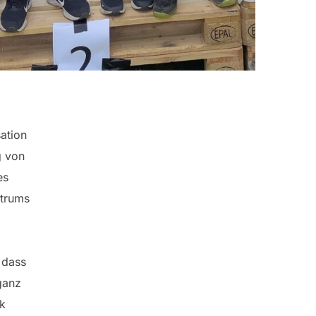
ation
g von
es
trums
 dass
ganz
k