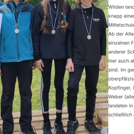
Wilden lan
knapp eine
Mittelschul
Ab der Alte
einzelnen 
anderer Sc
hier auch a
sind. Im g
oberpfälzi
Kopfinger,
Weber (alle
landeten i
schließlich 