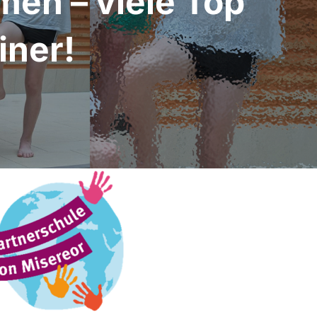
en – viele Top
iner!