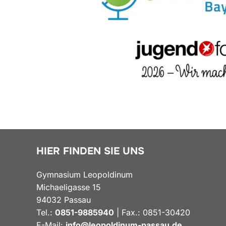
HIER FINDEN SIE UNS
Gymnasium Leopoldinum
Michaeligasse 15
94032 Passau
Tel.:
0851-9885940
| Fax.: 0851-30420
E-Mail:
info@leopoldinum-passau.de