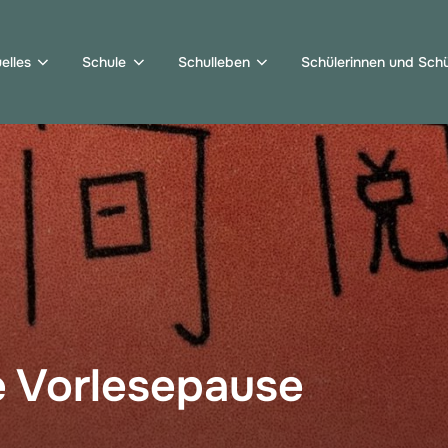
elles
Schule
Schulleben
Schülerinnen und Schü
e Vorlesepause