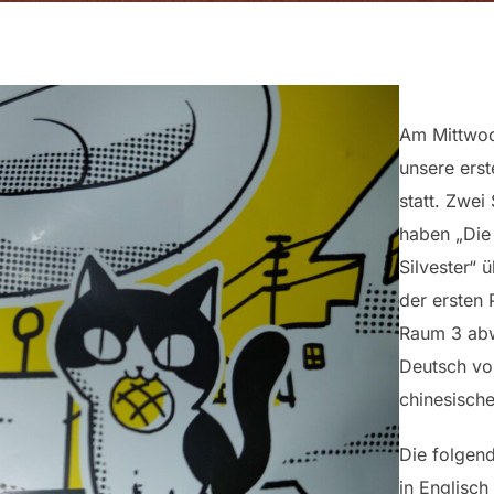
Am Mittwoc
unsere ers
statt. Zwei
haben „Die
Silvester“ 
der ersten 
Raum 3 abw
Deutsch vo
chinesisch
Die folgen
in Englisch