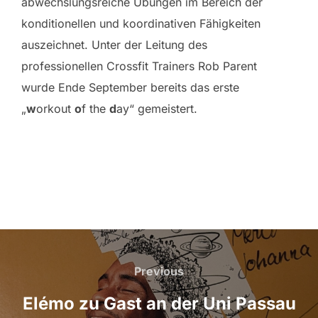
abwechslungsreiche Übungen im Bereich der
konditionellen und koordinativen Fähigkeiten
auszeichnet. Unter der Leitung des
professionellen Crossfit Trainers Rob Parent
wurde Ende September bereits das erste
„
w
orkout
o
f the
d
ay“ gemeistert.
Beitragsnavigation
Previous
Previous
Elémo zu Gast an der Uni Passau