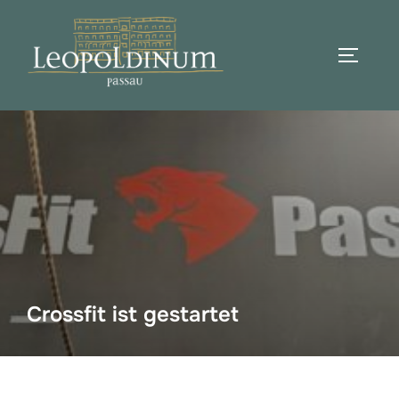
Zum
Inhalt
SEITEN
springen
Suchen
nach:
Crossfit ist gestartet