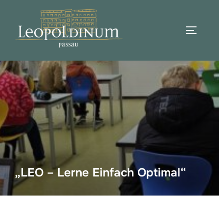
Zum
Inhalt
SEITEN
springen
Suchen
nach:
„LEO – Lerne Einfach Optimal“