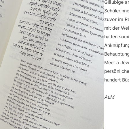
Gläubige a
Schülerinne
zuvor im Re
mit der Wel
hatten somi
Anknüpfung
Behauptun
Meet a Jew s
persönlich
hundert Büc
AuM