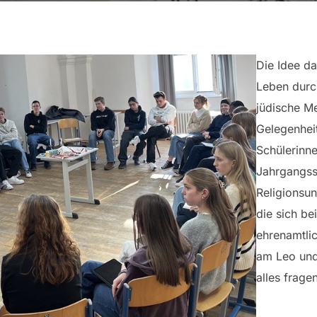
Die Idee da
Leben durc
jüdische M
Gelegenheit
Schülerinne
Jahrgangss
Religionsun
die sich be
ehrenamtli
am Leo und
alles frage