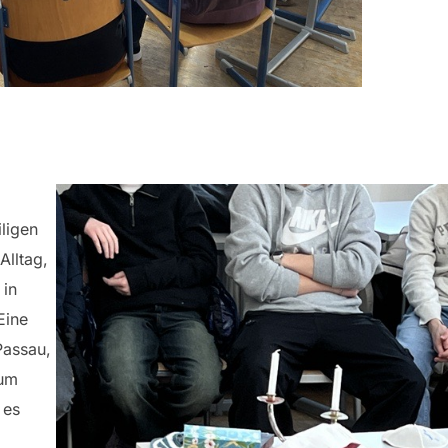
iligen
Alltag,
 in
Eine
Passau,
zum
 es