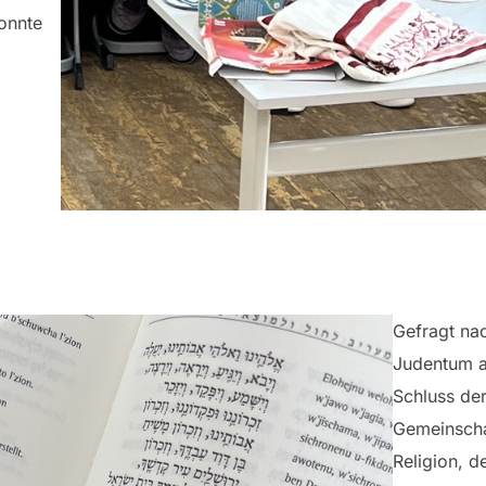
onnte
Gefragt na
Judentum a
Schluss de
Gemeinscha
Religion, d