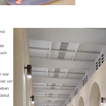
und
ieb
auch
h war
vier vor
ieben
ndshut