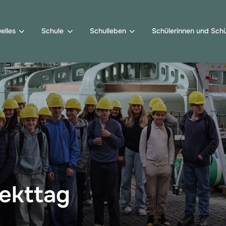
elles
Schule
Schulleben
Schülerinnen und Schü
jekttag