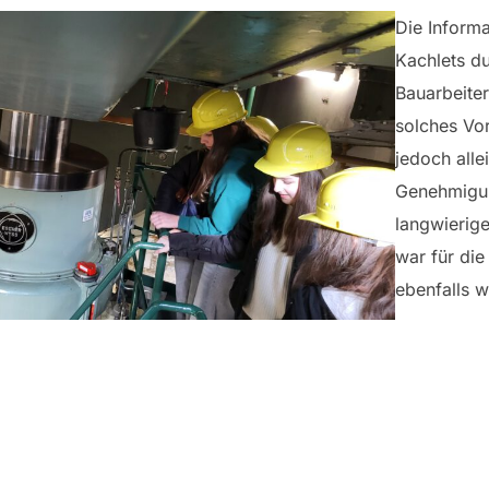
Die Informa
Kachlets d
Bauarbeiter
solches Vor
jedoch alle
Genehmigun
langwierig
war für die
ebenfalls w