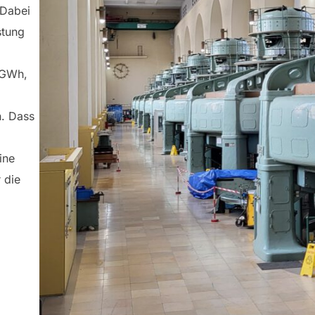
 Dabei
stung
 GWh,
n. Dass
ine
 die