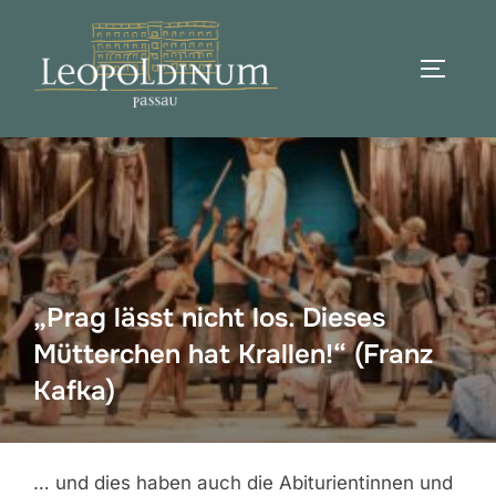
Zum
Inhalt
SEITEN
springen
Suchen
nach:
„Prag lässt nicht los. Dieses
Mütterchen hat Krallen!“ (Franz
Kafka)
… und dies haben auch die Abiturientinnen und