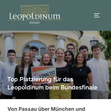
Zum
Inhalt
SEITEN
springen
Suchen
nach:
Top Platzierung für das
Leopoldinum beim Bundesfinale
Von Passau über München und