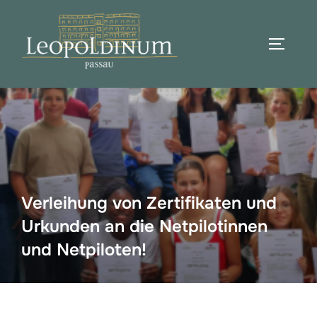
Zum
Inhalt
SEITEN
springen
Suchen
nach:
Verleihung von Zertifikaten und
Urkunden an die Netpilotinnen
und Netpiloten!