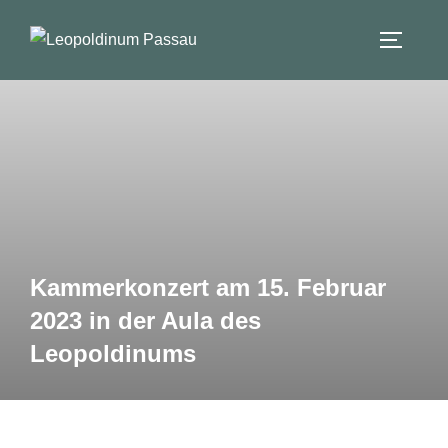
Zum
Inhalt
SEITEN
Suchen
springen
nach:
Kammerkonzert am 15. Februar
2023 in der Aula des
Leopoldinums