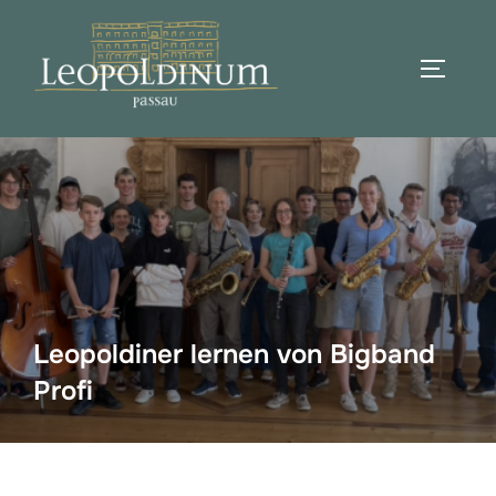
Zum
Inhalt
SEITEN
springen
Suchen
nach:
Leopoldiner lernen von Bigband
Profi