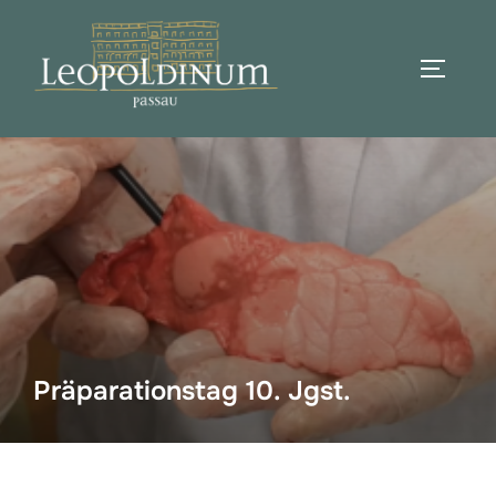
Zum
Inhalt
SEITEN
springen
Suchen
nach:
Präparationstag 10. Jgst.