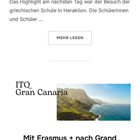
Das Highlight am nächsten Tag war der Besuch der
griechischen Schule in Heraklion. Die Schülerinnen
und Schüler …
ÜBER „STUDIENFAHRT NACH KRETA
MEHR
LESEN
Mit Erasmus + nach Grand