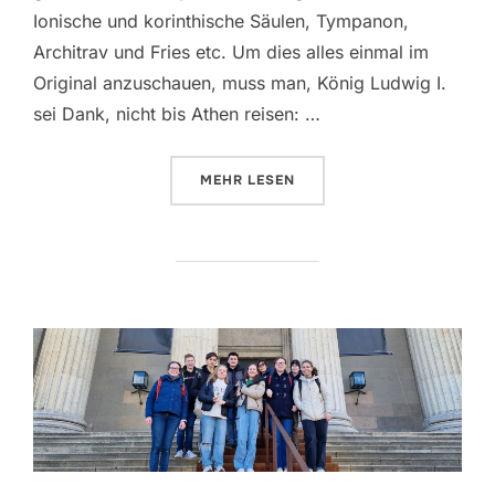
Ionische und korinthische Säulen, Tympanon,
Architrav und Fries etc. Um dies alles einmal im
Original anzuschauen, muss man, König Ludwig I.
sei Dank, nicht bis Athen reisen: …
ÜBER „P-SEMINAR UND GRIECH
MEHR
LESEN